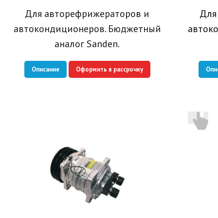
Для авторефрижераторов и
Для
автокондиционеров. Бюджетный
авток
аналог Sanden.
Описание
Оформить в рассрочку
Опи